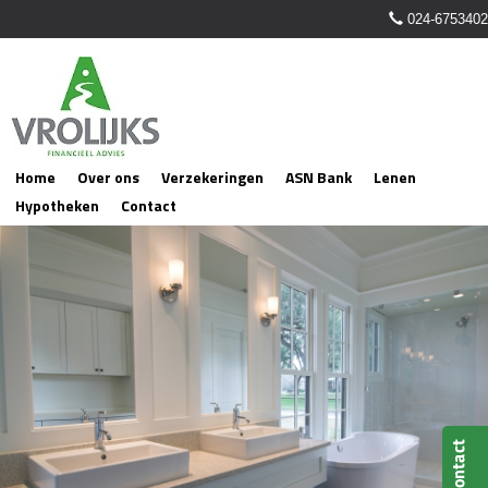
024-6753402
Home
Over ons
Verzekeringen
ASN Bank
Lenen
Hypotheken
Contact