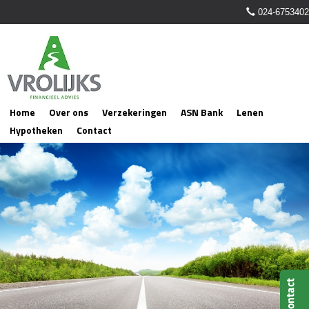
024-6753402
Home
Over ons
Verzekeringen
ASN Bank
Lenen
Hypotheken
Contact