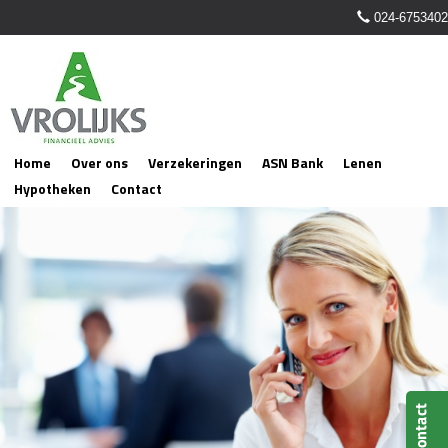
024-6753402
Home
Over ons
Verzekeringen
ASN Bank
Lenen
Hypotheken
Contact