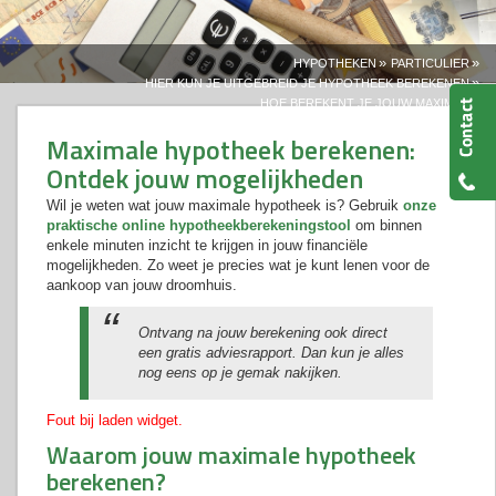
»
»
HYPOTHEKEN
PARTICULIER
»
HIER KUN JE UITGEBREID JE HYPOTHEEK BEREKENEN
HOE BEREKENT JE JOUW MAXIMUM?
Maximale hypotheek berekenen:
Ontdek jouw mogelijkheden
Wil je weten wat jouw maximale hypotheek is? Gebruik
onze
praktische online hypotheekberekeningstool
om binnen
enkele minuten inzicht te krijgen in jouw financiële
mogelijkheden. Zo weet je precies wat je kunt lenen voor de
aankoop van jouw droomhuis.
Ontvang na jouw berekening ook direct
een gratis adviesrapport. Dan kun je alles
nog eens op je gemak nakijken.
Fout bij laden widget.
Waarom jouw maximale hypotheek
berekenen?