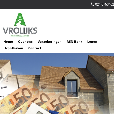
024-6753402
Home
Over ons
Verzekeringen
ASN Bank
Lenen
Hypotheken
Contact