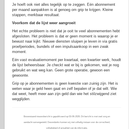
Je hoeft ook niet alles tegelijk op te zeggen. Eén abonnement
per maand aanpakken is al genoeg om grip te krijgen. Kleine
stappen, merkbaar resultaat.
Voorkom dat de lijst weer aangroeit
Het echte probleem is niet dat je ooit te veel abonnementen hebt
afgesloten. Het probleem is dat er geen moment is waarop je er
bewust naar kijkt. Nieuwe diensten sluipen je leven in via gratis
proefperiodes, bundels of een impulsaankoop in een zwak
moment.
Eén vast evaluatiemoment per kwartaal, een kwartier werk, houdt
de lijst beheersbaar. Je checkt wat er bij is gekomen, wat je nog
gebruikt en wat weg kan. Geen grote operatie, gewoon een
gewoonte.
Grip op je abonnementen is geen kwestie van zuinig zijn. Het is
weten waar je geld heen gaat en zelf bepalen of je dat wilt. Wie
dat weet, heeft meer aan zijn geld dan wie het stilzwijgend ziet
wegglijden.
Bovenstaand nieuwsbericht is gepubliceerd op 03-06-2026. Dit bericht is met veel zorg en
aandacht samengesteld. Desondanks kunnen wij niet volledig instaan voor de correctheid,
volledigheid of actualiteit van de informatie.