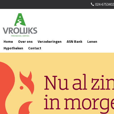
024-6753402
Home
Over ons
Verzekeringen
ASN Bank
Lenen
Hypotheken
Contact